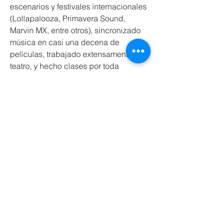
escenarios y festivales internacionales 
(Lollapalooza, Primavera Sound, 
Marvin MX, entre otros), sincronizado 
música en casi una decena de 
películas, trabajado extensamente en 
teatro, y hecho clases por toda 
latinoamérica, además de ser parte 
del roster de artistas invitados a 
Ableton Loop 2017 en Berlin como 
expositor.
Ha sido dos veces ganador del primer 
premio de composición en el 
concurso nacional Luis Advis, años 
2019 y 2022.
Es fundador y compositor de 
Tunacola
, proyecto bajo el que ha 
editado 4 discos, con excelentes 