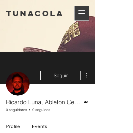
Tunacola
Más acciones
Seguir
Administrador
Ricardo Luna, Ableton Certified Trainer
0 seguidores
0 seguidos
Profile
Events